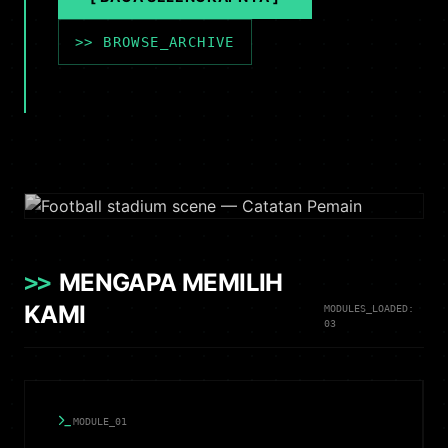
>> BROWSE_ARCHIVE
LOG_VISUAL // KAPTUR_UTAMA
MENGAPA MEMILIH
>>
KAMI
MODULES_LOADED:
03
MODULE_01