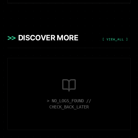
DISCOVER MORE
>>
[ VIEW_ALL ]
> NO_LOGS_FOUND //
CHECK_BACK_LATER