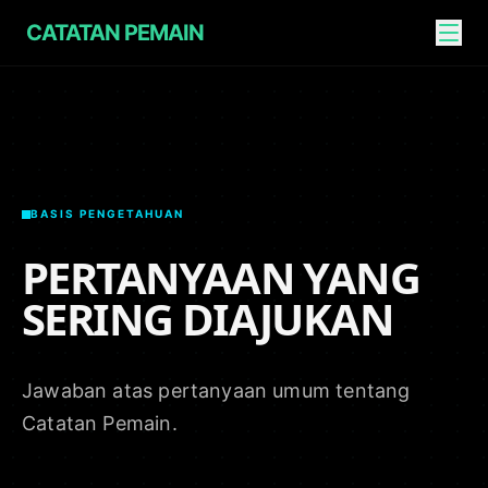
CATATAN PEMAIN
BASIS PENGETAHUAN
PERTANYAAN YANG
SERING DIAJUKAN
Jawaban atas pertanyaan umum tentang
Catatan Pemain.